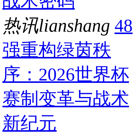
战术密码
热讯lianshang
48
强重构绿茵秩
序：2026世界杯
赛制变革与战术
新纪元