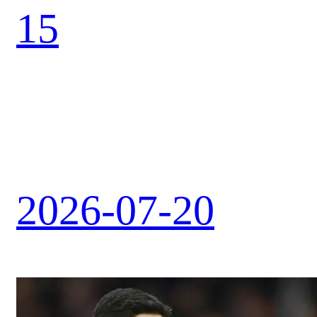
15
2026-07-20