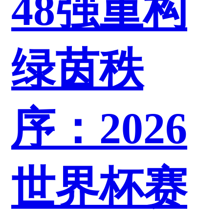
48强重构
绿茵秩
序：2026
世界杯赛