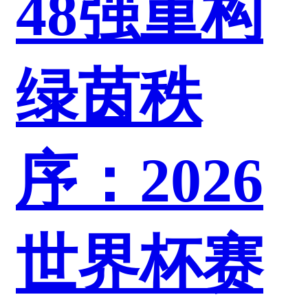
48强重构
绿茵秩
序：2026
世界杯赛