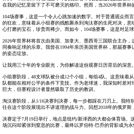
在我的记忆里留下了不可磨灭的烙印。然而，当2026年世界
104场赛事，这是一个令人心跳加速的数字。对于普通观众而
的狂欢，意味着从小组赛的残酷厮杀到淘汰赛的生死对决，意味
心打磨的宝石，珍贵而稀少。而如今，104场赛事，这是对足
2026年世界杯将首次由美国、加拿大、墨西哥三国联合主办
同奏响足球的乐章。我曾在1994年亲历美国世界杯，那届赛
的姿态绽放。
让我用三十年的专业眼光，为你解读这份观赛日历背后的深意
小组赛阶段，48支球队被分成12个小组，每组4队。这意味
队都能在相对公平的条件下竞技。作为老球迷，我深知时差对球
巨大，但赛程设计者显然吸取了历史的教训。
淘汰赛阶段，从1/16决赛到决赛，每一步都踩在刀刃上。我特
往在这个阶段展现出不讲道理的战斗力。回想2018年的俄罗斯
决赛定于7月19日举行，地点是纽约/新泽西的大都会体育场。
场沉闷却紧张到窒息的比赛，最终以罗伯特·巴乔的背影成为