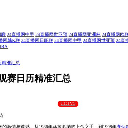
职联
24直播网中甲
24直播网世亚预
24直播网亚洲杯
24直播网欧
直播网韩K联
24直播网日职联
24直播网中甲
24直播网世亚预
24直
NBA
日历精准汇总
界杯观赛日历精准汇总
CCTV5
诗
激情与遗憾。从1986年马拉多纳的上帝之手，到1998年
齐达