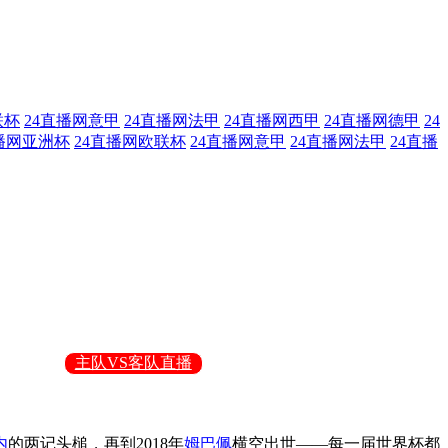
联杯
24直播网意甲
24直播网法甲
24直播网西甲
24直播网德甲
24
播网亚洲杯
24直播网欧联杯
24直播网意甲
24直播网法甲
24直播
主队VS客队直播
内
的两记头槌，再到2018年
姆巴佩
横空出世——每一届世界杯都