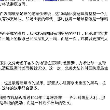
史将被彻底改写。
白发都献给足球的老家伙来说，这104场比赛意味着整整一个月
有24支球队、52场比赛的年代，那时候每一场球都像是一颗精
墨西哥城的高原，从洛杉矶的阳光到纽约的霓虹，16座城市将共
这片土地上的根系已经深深扎入土壤，而这一次，它将以更加宏大
程安排充分考虑了各队的地理位置和时差因素，力求让每一支球
难以适应亚洲时差而折戟沉沙。这一次，北美大陆的时区跨度虽然
轮次，也是最容易爆冷的温床。那些从小组赛杀出重围的黑马，往
年，这样的故事只会更多。
我曾在现场观看过1994年世界杯决赛——巴西对阵意大利，那
是单纯的激动，而是一种近乎神圣的敬畏。