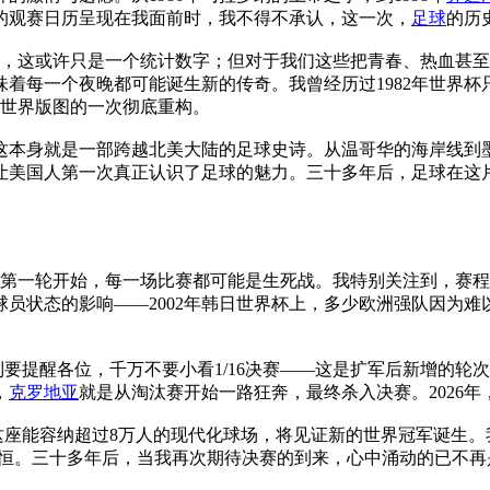
杯的观赛日历呈现在我面前时，我不得不承认，这一次，
足球
的历
言，这或许只是一个统计数字；但对于我们这些把青春、热血甚至
着每一个夜晚都可能诞生新的传奇。我曾经历过1982年世界杯只
球世界版图的一次彻底重构。
，这本身就是一部跨越北美大陆的足球史诗。从温哥华的海岸线到
事让美国人第一次真正认识了足球的魅力。三十多年后，足球在
。
着从第一轮开始，每一场比赛都可能是生死战。我特别关注到，赛
员状态的影响——2002年韩日世界杯上，多少欧洲强队因为
别要提醒各位，千万不要小看1/16决赛——这是扩军后新增的
，
克罗地亚
就是从淘汰赛开始一路狂奔，最终杀入决赛。2026
这座能容纳超过8万人的现代化球场，将见证新的世界冠军诞生。
永恒。三十多年后，当我再次期待决赛的到来，心中涌动的已不再