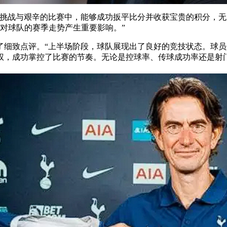
满挑战与艰辛的比赛中，能够成功扳平比分并收获宝贵的积分，
对球队的赛季走势产生重要影响。”
了细致点评。“上半场阶段，球队展现出了良好的竞技状态。球
权，成功掌控了比赛的节奏。无论是控球率、传球成功率还是射