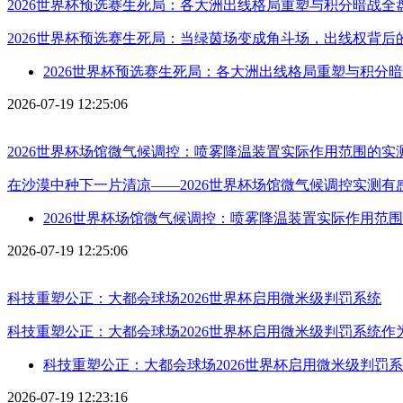
2026世界杯预选赛生死局：各大洲出线格局重塑与积分暗战全
2026世界杯预选赛生死局：当绿茵场变成角斗场，出线权背后
2026世界杯预选赛生死局：各大洲出线格局重塑与积分
2026-07-19 12:25:06
2026世界杯场馆微气候调控：喷雾降温装置实际作用范围的实
在沙漠中种下一片清凉——2026世界杯场馆微气候调控实测有
2026世界杯场馆微气候调控：喷雾降温装置实际作用范
2026-07-19 12:25:06
科技重塑公正：大都会球场2026世界杯启用微米级判罚系统
科技重塑公正：大都会球场2026世界杯启用微米级判罚系统
科技重塑公正：大都会球场2026世界杯启用微米级判罚
2026-07-19 12:23:16