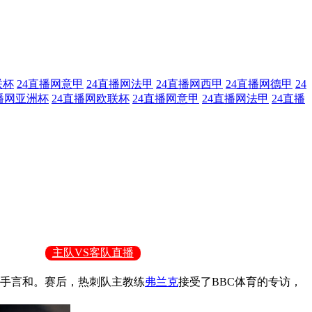
联杯
24直播网意甲
24直播网法甲
24直播网西甲
24直播网德甲
24
播网亚洲杯
24直播网欧联杯
24直播网意甲
24直播网法甲
24直播
主队VS客队直播
握手言和。赛后，热刺队主教练
弗兰克
接受了BBC体育的专访，