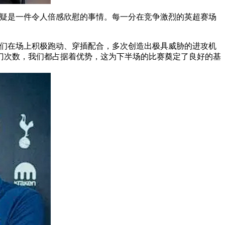
无疑是一件令人倍感欣慰的事情。每一分在竞争激烈的英超赛场
员们在场上积极跑动、穿插配合，多次创造出极具威胁的进攻机
门次数，我们都占据着优势，这为下半场的比赛奠定了良好的基