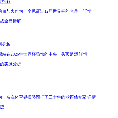
盘拆解
的血与火作为一个见证过12届世界杯的老兵，
详情
暗战全盘拆解
测分析
感站在2026年世界杯场馆的中央，头顶是烈
详情
围的实测分析
作为一名在体育界摸爬滚打了三十年的老评估专家
详情
系统