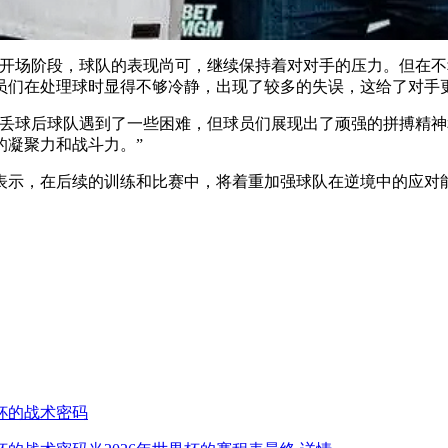
场开场阶段，球队的表现尚可，继续保持着对对手的压力。但在
员们在处理球时显得不够冷静，出现了较多的失误，这给了对手
在丢球后球队遇到了一些困难，但球员们展现出了顽强的拼搏精
的凝聚力和战斗力。”
表示，在后续的训练和比赛中，将着重加强球队在逆境中的应对
杯的战术密码