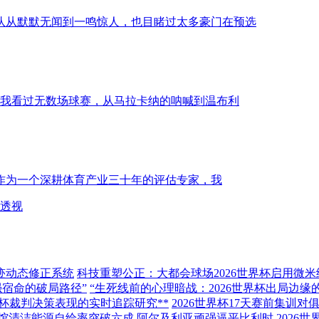
队从默默无闻到一鸣惊人，也目睹过太多豪门在预选
，我看过无数场球赛，从马拉卡纳的呐喊到温布利
视作为一个深耕体育产业三十年的评估专家，我
济透视
迹动态修正系统
科技重塑公正：大都会球场2026世界杯启用微
强宿命的破局路径”
“生死线前的心理暗战：2026世界杯出局边缘
杯裁判决策表现的实时追踪研究**
2026世界杯17天赛前集训
馆清洁能源自给率突破六成
阿尔及利亚顽强逼平比利时
2026