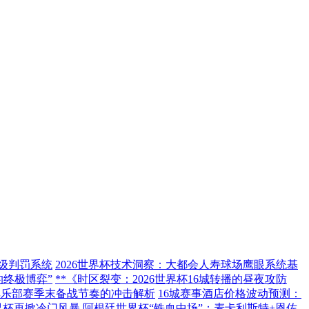
米级判罚系统
2026世界杯技术洞察：大都会人寿球场鹰眼系统基
的终极博弈”
**《时区裂变：2026世界杯16城转播的昼夜攻防
对俱乐部赛季末备战节奏的冲击解析
16城赛事酒店价格波动预测：
世界杯再掀冷门风暴
阿根廷世界杯“铁血中场”：麦卡利斯特+恩佐