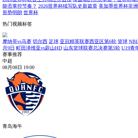
能否掌控节奏？
2026世界杯续写队史新篇章
美加墨世界杯非洲
形势明朗
世界杯
热门视频标签
摩纳哥vs马赛
切尔西
足球
亚冠精英联赛西亚区第6轮
篮球
NB
月9日
町田泽维亚vs蔚山HD
山东篮球联赛总决赛第5轮
U19
赛事推荐
中超
08月08日 19:00
青岛海牛