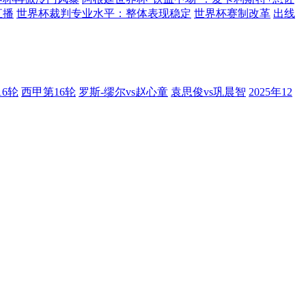
直播
世界杯裁判专业水平：整体表现稳定
世界杯赛制改革
出线
16轮
西甲第16轮
罗斯-缪尔vs赵心童
袁思俊vs巩晨智
2025年12