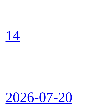
14
2026-07-20