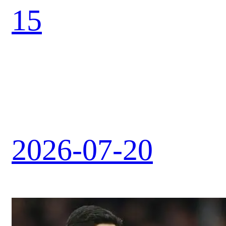
15
2026-07-20