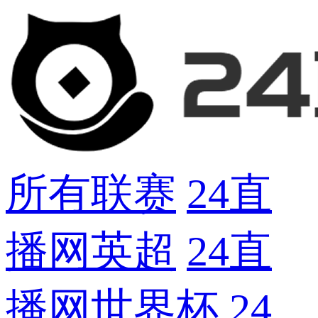
所有联赛
24直
播网英超
24直
播网世界杯
24