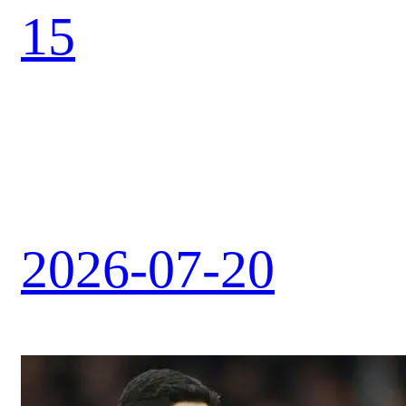
15
2026-07-20