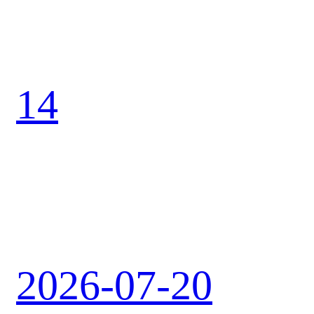
14
2026-07-20