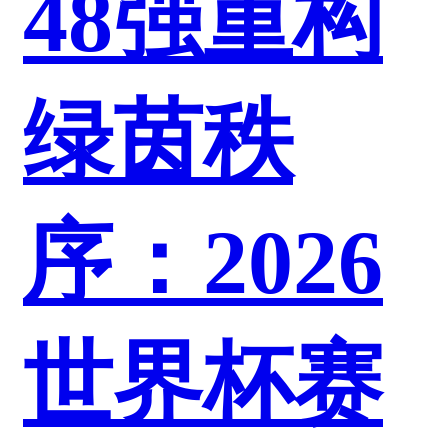
48强重构
绿茵秩
序：2026
世界杯赛