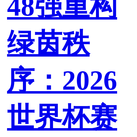
48强重构
绿茵秩
序：2026
世界杯赛