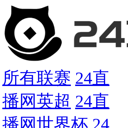
所有联赛
24直
播网英超
24直
播网世界杯
24