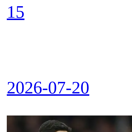
15
2026-07-20