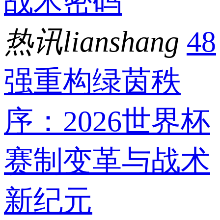
战术密码
热讯lianshang
48
强重构绿茵秩
序：2026世界杯
赛制变革与战术
新纪元