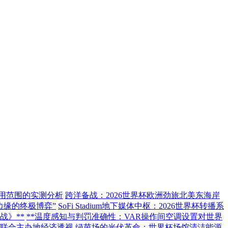
作用范围的实测分析
跨洋备战：2026世界杯欧洲劲旅北美东海岸
边缘的终极博弈”
SoFi Stadium地下媒体中枢：2026世界杯转播系
战》**
**温度感知与判罚准确性：VAR操作间空调设置对世界
杯联合主办地经济透视
绿茵场的光伏革命：世界杯场馆清洁能源