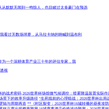
队从默默无闻到一鸣惊人，也目睹过太多豪门在预选
，我看过无数场球赛，从马拉卡纳的呐喊到温布利
视作为一个深耕体育产业三十年的评估专家，我
济透视
杯的战术密码
2026世界杯场馆微气候调控：喷雾降温装置实际
杯场景下的效率升级路径
“生死线前的心理暗战：2026世界杯出局
逻辑与周期再造
**《时区裂变：2026世界杯16城转播的昼夜攻防
世界杯正赛出线概率预测
16城赛事酒店价格波动预测：2026世界