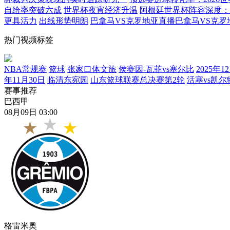
自给率突破六成
世界杯夜宵经济升温
阿根廷世界杯阵容深度：
更具活力
出线形势明朗
巴拿马VS克罗地亚直播巴拿马VS克罗
热门视频标签
NBA常规赛
篮球
张家口体文旅
侯赛因-瓦菲vs塞尔比
2025年1
年11月30日
临清东宛园
山东篮球联赛总决赛第2轮
活塞vs凯尔
赛事推荐
巴西甲
08月09日 03:00
格雷米奥