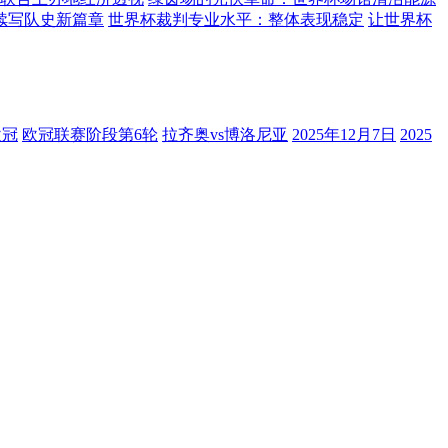
杯续写队史新篇章
世界杯裁判专业水平：整体表现稳定
让世界杯
欧冠
欧冠联赛阶段第6轮
拉齐奥vs博洛尼亚
2025年12月7日
2025