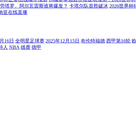
劳塔罗、阿尔瓦雷斯谁将爆发？
卡塔尔队首胜破冰
2026世界
地亚在线直播
2月16日
全明星足球赛
2025年12月15日
布伦特福德
西甲第16轮
特人
NBA
雄鹿
德甲